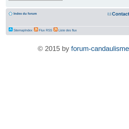
Contac
Index du forum
SitemapIndex
Flux RSS
Liste des flux
© 2015 by
forum-candaulisme