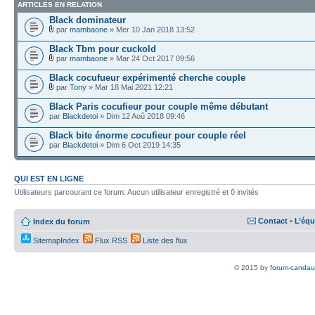
ARTICLES EN RELATION
Black dominateur
par
mambaone
» Mer 10 Jan 2018 13:52
Black Tbm pour cuckold
par
mambaone
» Mar 24 Oct 2017 09:56
Black cocufueur expérimenté cherche couple
par
Tony
» Mar 18 Mai 2021 12:21
Black Paris cocufieur pour couple même débutant
par
Blackdetoi
» Dim 12 Aoû 2018 09:46
Black bite énorme cocufieur pour couple réel
par
Blackdetoi
» Dim 6 Oct 2019 14:35
QUI EST EN LIGNE
Utilisateurs parcourant ce forum: Aucun utilisateur enregistré et 0 invités
Contact
•
L’équ
Index du forum
SitemapIndex
Flux RSS
Liste des flux
© 2015 by
forum-candau