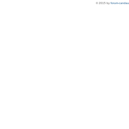
© 2015 by
forum-candau