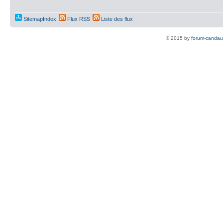
SitemapIndex
Flux RSS
Liste des flux
© 2015 by
forum-candau