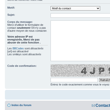
Motif:
Sujet:
Corps du message:
Merci d'utiliser le formulaire de
contact
seulement
S'il n'y a pas
d'autre moyen de nous contacter.
Votre adresse ΙΡ est
enregistrée, Merci de pas
abuser de cette fonction .
Les
BBCodes
sont
désactivés
[url] est
désactivé
Les smileys sont
désactivés
Code de confirmation:
Entrez le code exactement comme vous le voyez da
Contac
Index du forum