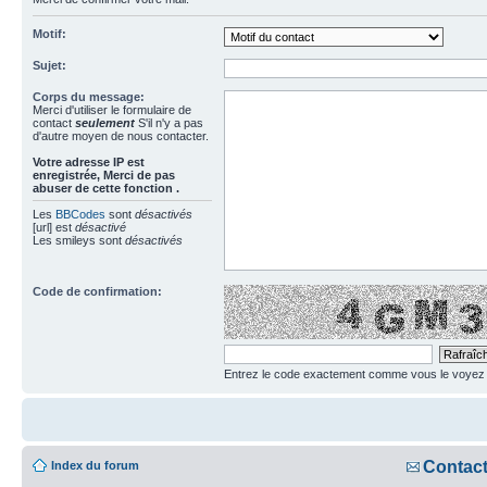
Motif:
Sujet:
Corps du message:
Merci d'utiliser le formulaire de
contact
seulement
S'il n'y a pas
d'autre moyen de nous contacter.
Votre adresse ΙΡ est
enregistrée, Merci de pas
abuser de cette fonction .
Les
BBCodes
sont
désactivés
[url] est
désactivé
Les smileys sont
désactivés
Code de confirmation:
Entrez le code exactement comme vous le voyez da
Contac
Index du forum