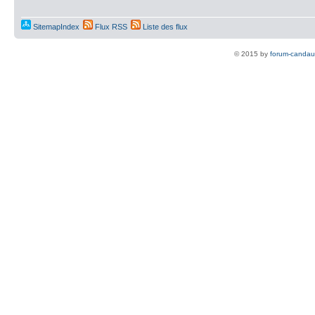
SitemapIndex
Flux RSS
Liste des flux
© 2015 by
forum-candau