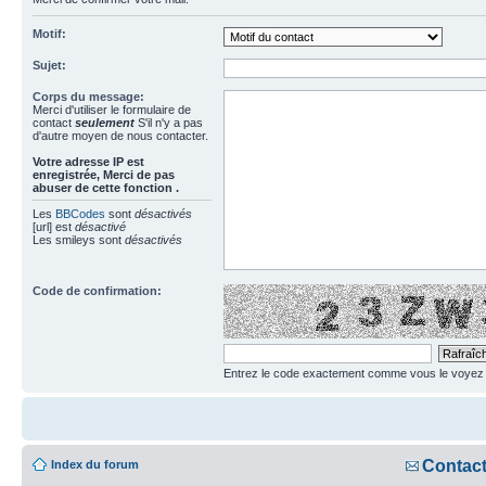
Motif:
Sujet:
Corps du message:
Merci d'utiliser le formulaire de
contact
seulement
S'il n'y a pas
d'autre moyen de nous contacter.
Votre adresse ΙΡ est
enregistrée, Merci de pas
abuser de cette fonction .
Les
BBCodes
sont
désactivés
[url] est
désactivé
Les smileys sont
désactivés
Code de confirmation:
Entrez le code exactement comme vous le voyez da
Contac
Index du forum