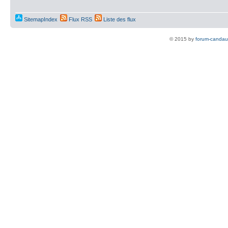
SitemapIndex
Flux RSS
Liste des flux
© 2015 by
forum-candau