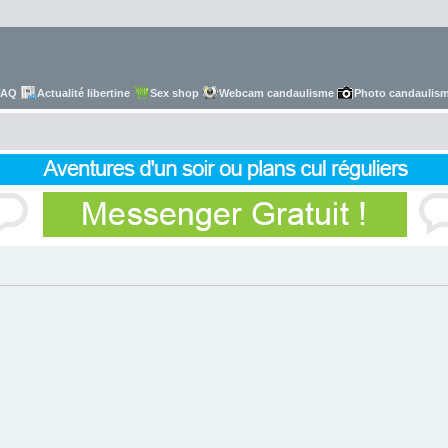
FAQ
Actualité libertine
Sex shop
Webcam candaulisme
Photo candaulis