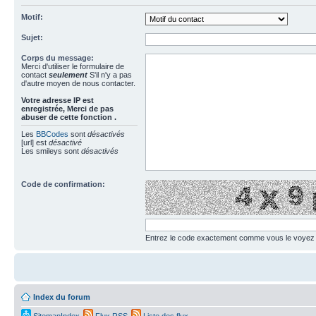
Motif:
Sujet:
Corps du message:
Merci d'utiliser le formulaire de
contact
seulement
S'il n'y a pas
d'autre moyen de nous contacter.
Votre adresse ΙΡ est
enregistrée, Merci de pas
abuser de cette fonction .
Les
BBCodes
sont
désactivés
[url] est
désactivé
Les smileys sont
désactivés
Code de confirmation:
Entrez le code exactement comme vous le voyez da
Index du forum