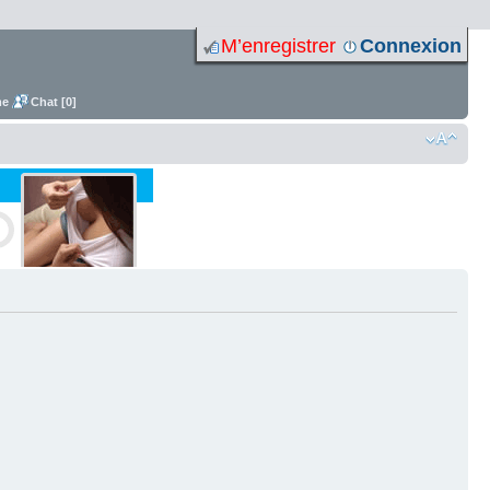
M’enregistrer
Connexion
me
Chat [0]