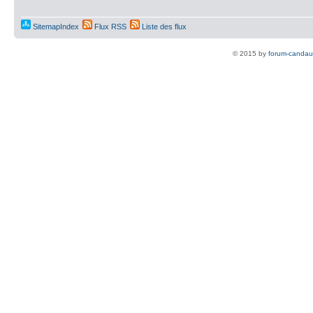
SitemapIndex
Flux RSS
Liste des flux
© 2015 by
forum-candau