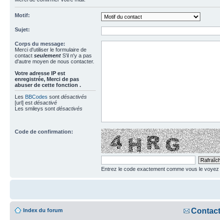
Motif:
Sujet:
Corps du message:
Merci d'utiliser le formulaire de
contact
seulement
S'il n'y a pas
d'autre moyen de nous contacter.
Votre adresse ΙΡ est
enregistrée, Merci de pas
abuser de cette fonction .
Les
BBCodes
sont
désactivés
[url] est
désactivé
Les smileys sont
désactivés
Code de confirmation:
Entrez le code exactement comme vous le voyez da
Contac
Index du forum