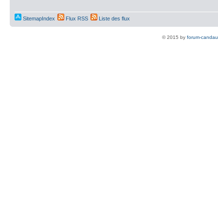
SitemapIndex
Flux RSS
Liste des flux
© 2015 by
forum-candau