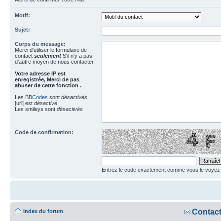
Motif:
Sujet:
Corps du message:
Merci d'utiliser le formulaire de
contact
seulement
S'il n'y a pas
d'autre moyen de nous contacter.
Votre adresse ΙΡ est
enregistrée, Merci de pas
abuser de cette fonction .
Les
BBCodes
sont
désactivés
[url] est
désactivé
Les smileys sont
désactivés
Code de confirmation:
Entrez le code exactement comme vous le voyez da
Contac
Index du forum