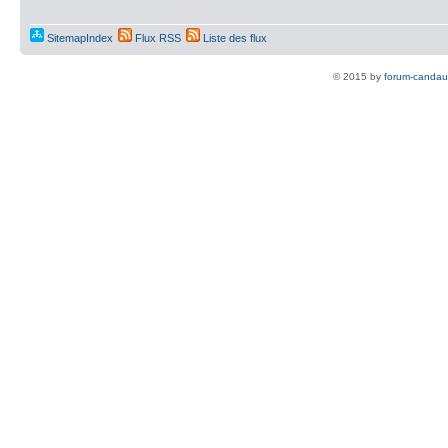
SitemapIndex
Flux RSS
Liste des flux
© 2015 by
forum-candau