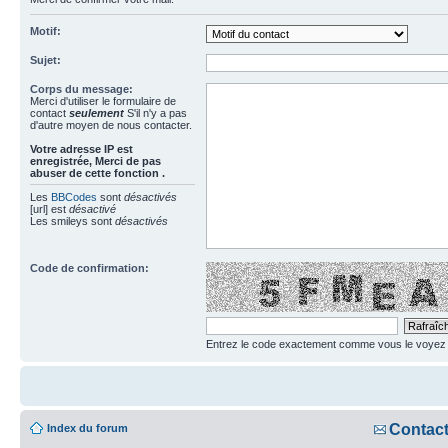
Motif:
Sujet:
Corps du message:
Merci d'utiliser le formulaire de
contact
seulement
S'il n'y a pas
d'autre moyen de nous contacter.
Votre adresse ΙΡ est
enregistrée, Merci de pas
abuser de cette fonction .
Les
BBCodes
sont
désactivés
[url] est
désactivé
Les smileys sont
désactivés
Code de confirmation:
Entrez le code exactement comme vous le voyez da
Contac
Index du forum