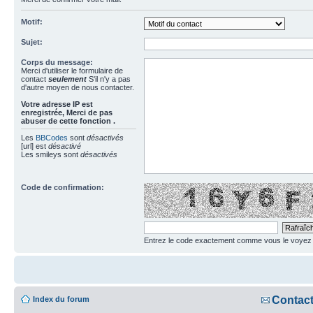
Motif:
Sujet:
Corps du message:
Merci d'utiliser le formulaire de
contact
seulement
S'il n'y a pas
d'autre moyen de nous contacter.
Votre adresse ΙΡ est
enregistrée, Merci de pas
abuser de cette fonction .
Les
BBCodes
sont
désactivés
[url] est
désactivé
Les smileys sont
désactivés
Code de confirmation:
Entrez le code exactement comme vous le voyez da
Contac
Index du forum