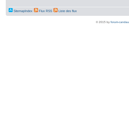
SitemapIndex
Flux RSS
Liste des flux
© 2015 by
forum-candau