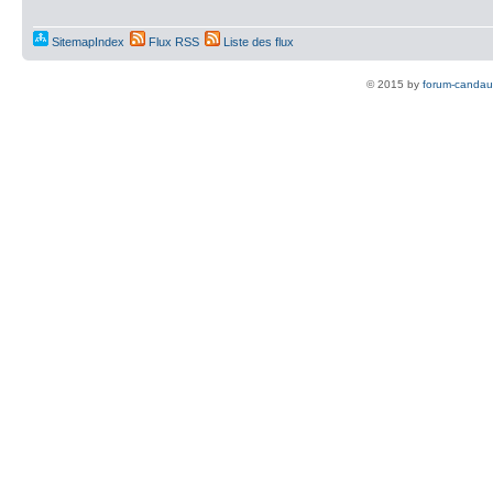
SitemapIndex
Flux RSS
Liste des flux
© 2015 by
forum-candau