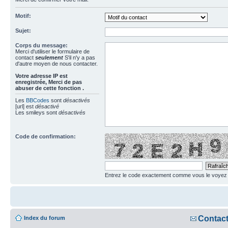
Motif:
Sujet:
Corps du message:
Merci d'utiliser le formulaire de
contact
seulement
S'il n'y a pas
d'autre moyen de nous contacter.
Votre adresse ΙΡ est
enregistrée, Merci de pas
abuser de cette fonction .
Les
BBCodes
sont
désactivés
[url] est
désactivé
Les smileys sont
désactivés
Code de confirmation:
Entrez le code exactement comme vous le voyez da
Contac
Index du forum