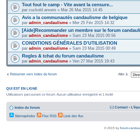
Tout fout le camp - Vite avant la censure...
par cuckold anvers » Mar 26 Mai 2015 14:45
Avis a la communautés candaulisme de belgique
par
admin_candaulisme
» Mer 25 Fév 2015 14:32
[Aide]Recommander un membre sur le forum candaul
par
admin_candaulisme
» Sam 23 Mai 2015 00:56
CONDITIONS GÉNÉRALES D'UTILISATION
par
admin_candaulisme
» Sam 23 Mai 2015 00:49
Regles & tchat du forum candaulisme
par
admin_candaulisme
» Ven 27 Mar 2015 19:43
Retourner vers Index du forum
Aller à:
QUI EST EN LIGNE
Utilisateurs parcourant ce forum: Aucun utilisateur enregistré et 1 invité
Contact
•
L’équ
Index du forum
SitemapIndex
Flux RSS
Liste des flux
© 2015 by
forum-candau