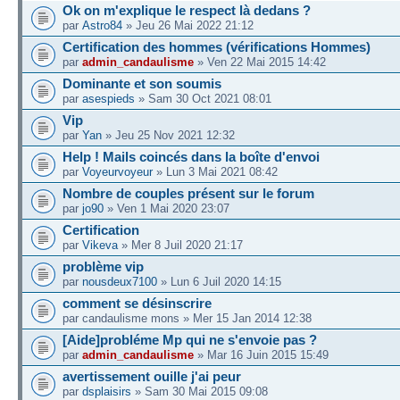
Ok on m'explique le respect là dedans ?
par
Astro84
» Jeu 26 Mai 2022 21:12
Certification des hommes (vérifications Hommes)
par
admin_candaulisme
» Ven 22 Mai 2015 14:42
Dominante et son soumis
par
asespieds
» Sam 30 Oct 2021 08:01
Vip
par
Yan
» Jeu 25 Nov 2021 12:32
Help ! Mails coincés dans la boîte d'envoi
par
Voyeurvoyeur
» Lun 3 Mai 2021 08:42
Nombre de couples présent sur le forum
par
jo90
» Ven 1 Mai 2020 23:07
Certification
par
Vikeva
» Mer 8 Juil 2020 21:17
problème vip
par
nousdeux7100
» Lun 6 Juil 2020 14:15
comment se désinscrire
par candaulisme mons » Mer 15 Jan 2014 12:38
[Aide]probléme Mp qui ne s'envoie pas ?
par
admin_candaulisme
» Mar 16 Juin 2015 15:49
avertissement ouille j'ai peur
par
dsplaisirs
» Sam 30 Mai 2015 09:08