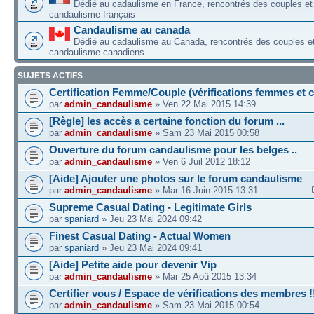
Dédié au cadaulisme en France, rencontrés des couples 
candaulisme français
Candaulisme au canada
Dédié au cadaulisme au Canada, rencontrés des couples 
candaulisme canadiens
SUJETS ACTIFS
Certification Femme/Couple (vérifications femmes et 
par
admin_candaulisme
» Ven 22 Mai 2015 14:39
[Règle] les accès a certaine fonction du forum ...
par
admin_candaulisme
» Sam 23 Mai 2015 00:58
Ouverture du forum candaulisme pour les belges ..
par
admin_candaulisme
» Ven 6 Juil 2012 18:12
[Aide] Ajouter une photos sur le forum candaulisme
par
admin_candaulisme
» Mar 16 Juin 2015 13:31
Supreme Сasual Dating - Legitimate Girls
par
spaniard
» Jeu 23 Mai 2024 09:42
Finest Сasual Dating - Actual Women
par
spaniard
» Jeu 23 Mai 2024 09:41
[Aide] Petite aide pour devenir Vip
par
admin_candaulisme
» Mar 25 Aoû 2015 13:34
Certifier vous / Espace de vérifications des membres !
par
admin_candaulisme
» Sam 23 Mai 2015 00:54