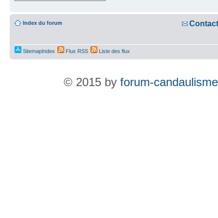
Contac
Index du forum
SitemapIndex
Flux RSS
Liste des flux
© 2015 by
forum-candaulisme