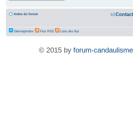
Contac
Index du forum
SitemapIndex
Flux RSS
Liste des flux
© 2015 by
forum-candaulisme