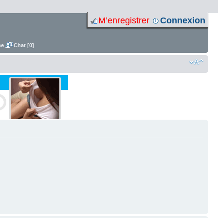
M’enregistrer
Connexion
me
Chat [0]