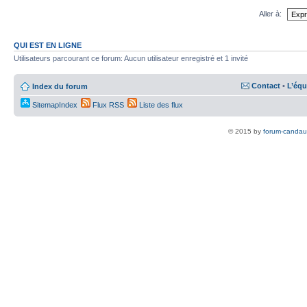
Aller à:
QUI EST EN LIGNE
Utilisateurs parcourant ce forum: Aucun utilisateur enregistré et 1 invité
Contact
•
L’équ
Index du forum
SitemapIndex
Flux RSS
Liste des flux
© 2015 by
forum-candau