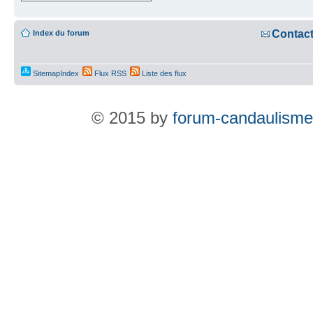
Contac
Index du forum
SitemapIndex
Flux RSS
Liste des flux
© 2015 by
forum-candaulisme