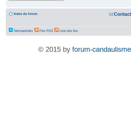
Contac
Index du forum
SitemapIndex
Flux RSS
Liste des flux
© 2015 by
forum-candaulisme