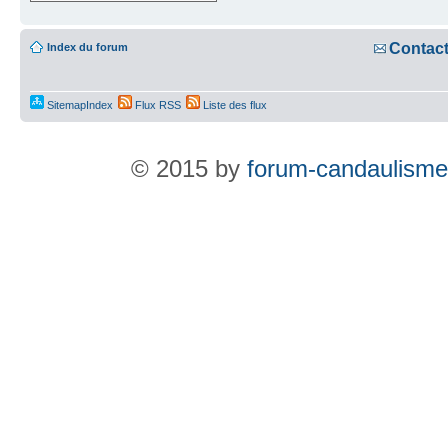
Contac
Index du forum
SitemapIndex
Flux RSS
Liste des flux
© 2015 by
forum-candaulisme