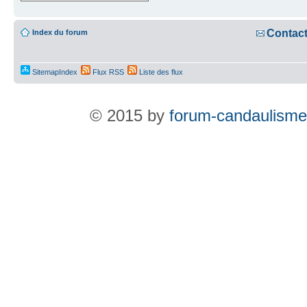
Contac
Index du forum
SitemapIndex
Flux RSS
Liste des flux
© 2015 by
forum-candaulisme