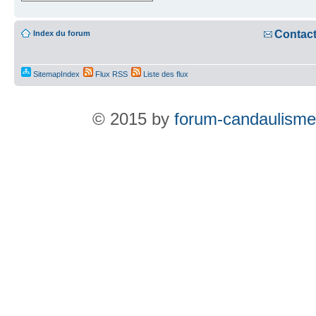
Contac
Index du forum
SitemapIndex
Flux RSS
Liste des flux
© 2015 by
forum-candaulisme