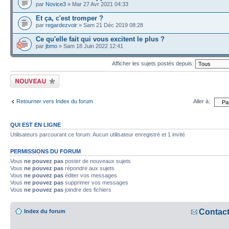
par
Novice3
» Mar 27 Avr 2021 04:33
Et ça, c'est tromper ?
par
regardezvoir
» Sam 21 Déc 2019 08:28
Ce qu'elle fait qui vous excitent le plus ?
par
jbmo
» Sam 18 Juin 2022 12:41
Afficher les sujets postés depuis:
Écrire un nouveau
sujet
Retourner vers Index du forum
Aller à:
QUI EST EN LIGNE
Utilisateurs parcourant ce forum: Aucun utilisateur enregistré et 1 invité
PERMISSIONS DU FORUM
Vous
ne pouvez pas
poster de nouveaux sujets
Vous
ne pouvez pas
répondre aux sujets
Vous
ne pouvez pas
éditer vos messages
Vous
ne pouvez pas
supprimer vos messages
Vous
ne pouvez pas
joindre des fichiers
Contac
Index du forum