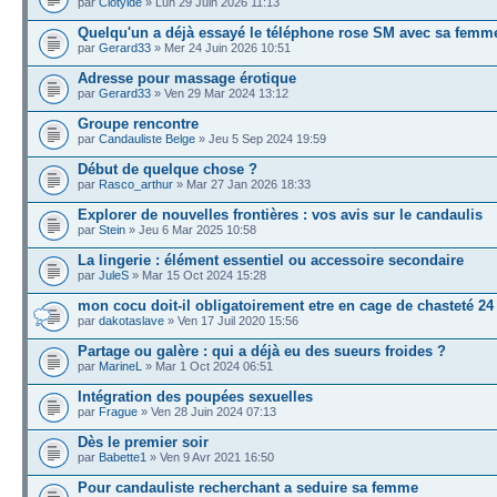
par
Clotylde
» Lun 29 Juin 2026 11:13
Quelqu'un a déjà essayé le téléphone rose SM avec sa femm
par
Gerard33
» Mer 24 Juin 2026 10:51
Adresse pour massage érotique
par
Gerard33
» Ven 29 Mar 2024 13:12
Groupe rencontre
par
Candauliste Belge
» Jeu 5 Sep 2024 19:59
Début de quelque chose ?
par
Rasco_arthur
» Mar 27 Jan 2026 18:33
Explorer de nouvelles frontières : vos avis sur le candaulis
par
Stein
» Jeu 6 Mar 2025 10:58
La lingerie : élément essentiel ou accessoire secondaire
par
JuleS
» Mar 15 Oct 2024 15:28
mon cocu doit-il obligatoirement etre en cage de chasteté 24
par
dakotaslave
» Ven 17 Juil 2020 15:56
Partage ou galère : qui a déjà eu des sueurs froides ?
par
MarineL
» Mar 1 Oct 2024 06:51
Intégration des poupées sexuelles
par
Frague
» Ven 28 Juin 2024 07:13
Dès le premier soir
par
Babette1
» Ven 9 Avr 2021 16:50
Pour candauliste recherchant a seduire sa femme