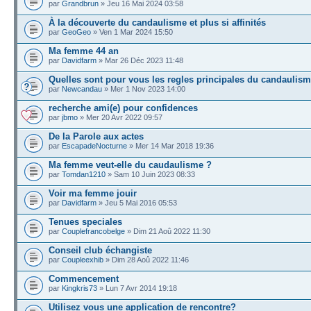
par
Grandbrun
» Jeu 16 Mai 2024 03:58
À la découverte du candaulisme et plus si affinités
par
GeoGeo
» Ven 1 Mar 2024 15:50
Ma femme 44 an
par
Davidfarm
» Mar 26 Déc 2023 11:48
Quelles sont pour vous les regles principales du candaulis
par
Newcandau
» Mer 1 Nov 2023 14:00
recherche ami(e) pour confidences
par
jbmo
» Mer 20 Avr 2022 09:57
De la Parole aux actes
par
EscapadeNocturne
» Mer 14 Mar 2018 19:36
Ma femme veut-elle du caudaulisme ?
par
Tomdan1210
» Sam 10 Juin 2023 08:33
Voir ma femme jouir
par
Davidfarm
» Jeu 5 Mai 2016 05:53
Tenues speciales
par
Couplefrancobelge
» Dim 21 Aoû 2022 11:30
Conseil club échangiste
par
Coupleexhib
» Dim 28 Aoû 2022 11:46
Commencement
par
Kingkris73
» Lun 7 Avr 2014 19:18
Utilisez vous une application de rencontre?