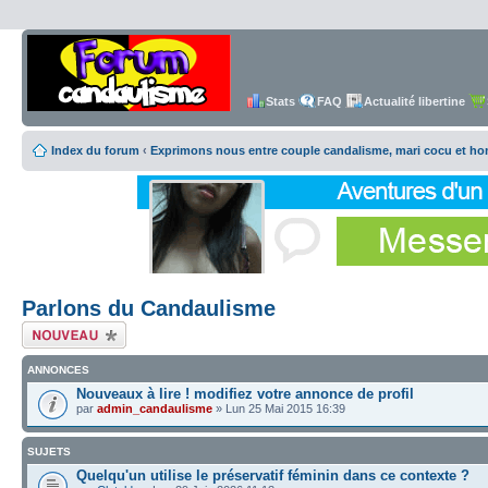
Stats
FAQ
Actualité libertine
Index du forum
‹
Exprimons nous entre couple candalisme, mari cocu et h
Parlons du Candaulisme
Écrire un nouveau
sujet
ANNONCES
Nouveaux à lire ! modifiez votre annonce de profil
par
admin_candaulisme
» Lun 25 Mai 2015 16:39
SUJETS
Quelqu'un utilise le préservatif féminin dans ce contexte ?