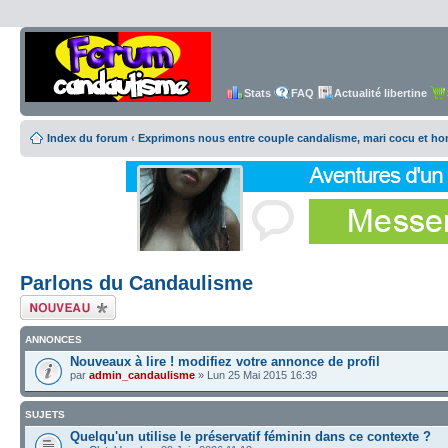
Stats
FAQ
Actualité libertine
Index du forum
‹
Exprimons nous entre couple candalisme, mari cocu et h
Parlons du Candaulisme
Écrire un nouveau
sujet
ANNONCES
Nouveaux à lire ! modifiez votre annonce de profil
par
admin_candaulisme
» Lun 25 Mai 2015 16:39
SUJETS
Quelqu'un utilise le préservatif féminin dans ce contexte ?