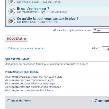
par
Novice3
» Mar 27 Avr 2021 04:33
Et ça, c'est tromper ?
par
regardezvoir
» Sam 21 Déc 2019 08:28
Ce qu'elle fait qui vous excitent le plus ?
par
jbmo
» Sam 18 Juin 2022 12:41
Afficher les sujets postés depuis:
Écrire un nouveau
sujet
Retourner vers Index du forum
Aller à:
QUI EST EN LIGNE
Utilisateurs parcourant ce forum: Aucun utilisateur enregistré et 1 invité
PERMISSIONS DU FORUM
Vous
ne pouvez pas
poster de nouveaux sujets
Vous
ne pouvez pas
répondre aux sujets
Vous
ne pouvez pas
éditer vos messages
Vous
ne pouvez pas
supprimer vos messages
Vous
ne pouvez pas
joindre des fichiers
Contac
Index du forum