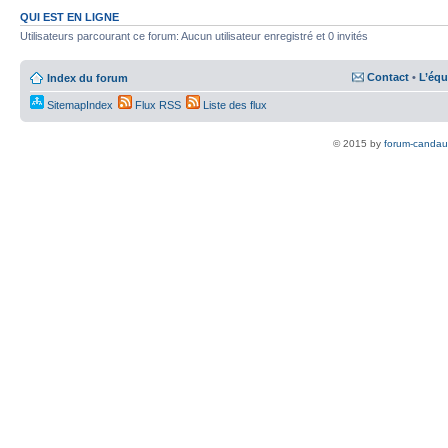
QUI EST EN LIGNE
Utilisateurs parcourant ce forum: Aucun utilisateur enregistré et 0 invités
Contact
•
L’équ
Index du forum
SitemapIndex
Flux RSS
Liste des flux
© 2015 by
forum-candau