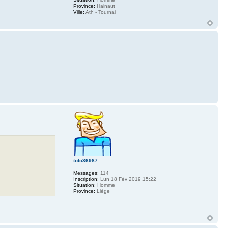
Province:
Hainaut
Ville:
Ath - Tournai
toto36987
Messages:
114
Inscription:
Lun 18 Fév 2019 15:22
Situation:
Homme
Province:
Liège