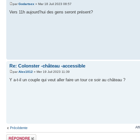
par
Godartsex
» Mar 18 Juil 2023 08:57
Vers 11h aujourd’hui des gens seront présent?
Re: Colonster -château -accessible
par
Alex1012
» Mer 19 Juil 2023 11:39
Y a-t-il un couple qui veut aller faire un tour ce soir au château ?
Aff
Précédente
Répondre