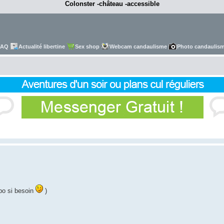
Colonster -château -accessible
FAQ
Actualité libertine
Sex shop
Webcam candaulisme
Photo candaulis
spo si besoin
)