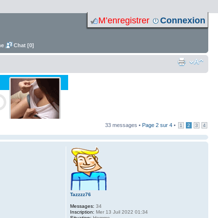
M’enregistrer
Connexion
me
Chat [0]
33 messages •
Page
2
sur
4
•
1
2
3
4
Tazzzz76
Messages:
34
Inscription:
Mer 13 Juil 2022 01:34
Situation:
Homme