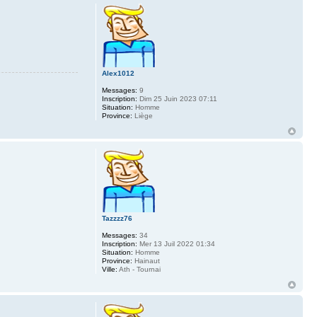
Alex1012
Messages:
9
Inscription:
Dim 25 Juin 2023 07:11
Situation:
Homme
Province:
Liège
Tazzzz76
Messages:
34
Inscription:
Mer 13 Juil 2022 01:34
Situation:
Homme
Province:
Hainaut
Ville:
Ath - Tournai