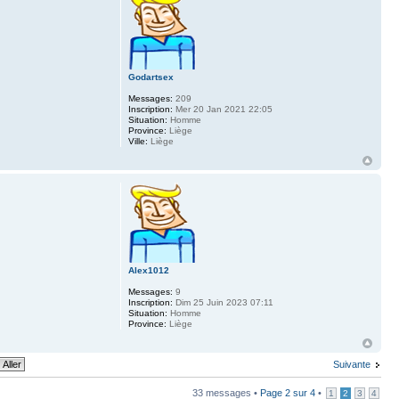
Godartsex
Messages:
209
Inscription:
Mer 20 Jan 2021 22:05
Situation:
Homme
Province:
Liège
Ville:
Liège
Alex1012
Messages:
9
Inscription:
Dim 25 Juin 2023 07:11
Situation:
Homme
Province:
Liège
Suivante
33 messages •
Page
2
sur
4
•
1
2
3
4