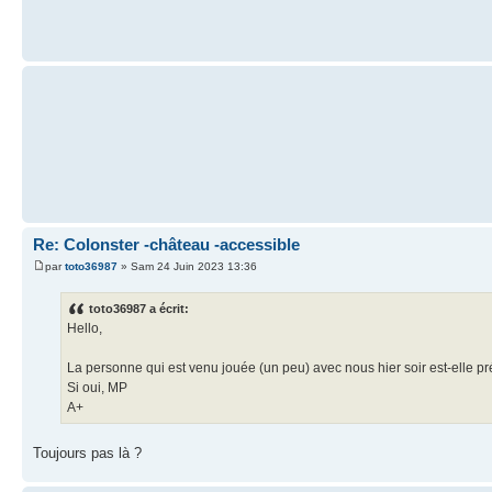
Re: Colonster -château -accessible
par
toto36987
» Sam 24 Juin 2023 13:36
toto36987 a écrit:
Hello,
La personne qui est venu jouée (un peu) avec nous hier soir est-elle pré
Si oui, MP
A+
Toujours pas là ?