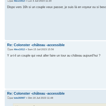
par
Alex1012
» Lun 3 Juil 2023 11:20
Dispo vers 16h si un couple veux passer, je suis là en voyeur ou si beso
Re: Colonster -château -accessible
par
Alex1012
» Sam 15 Juil 2023 15:56
Y a-t-il un couple qui veut aller faire un tour au château aujourd’hui ?
Re: Colonster -château -accessible
par
toto36987
» Dim 16 Juil 2023 11:48