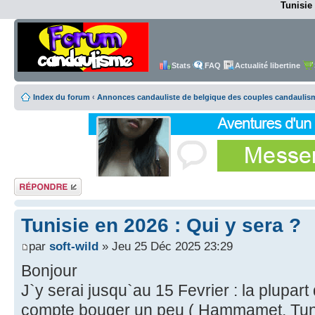
Tunisie 
Stats
FAQ
Actualité libertine
Index du forum
‹
Annonces candauliste de belgique des couples candaulis
Répondre
Tunisie en 2026 : Qui y sera ?
par
soft-wild
» Jeu 25 Déc 2025 23:29
Bonjour
J`y serai jusqu`au 15 Fevrier : la plupar
compte bouger un peu ( Hammamet, Tunis