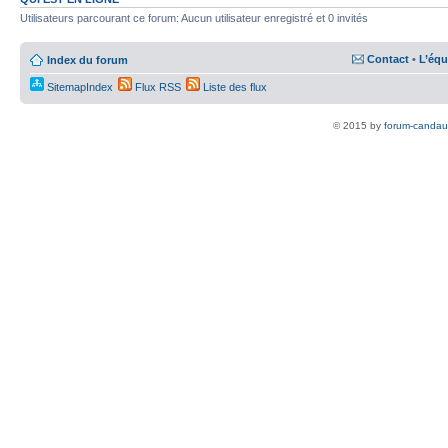
Utilisateurs parcourant ce forum: Aucun utilisateur enregistré et 0 invités
Contact
•
L’équ
Index du forum
SitemapIndex
Flux RSS
Liste des flux
© 2015 by
forum-candau