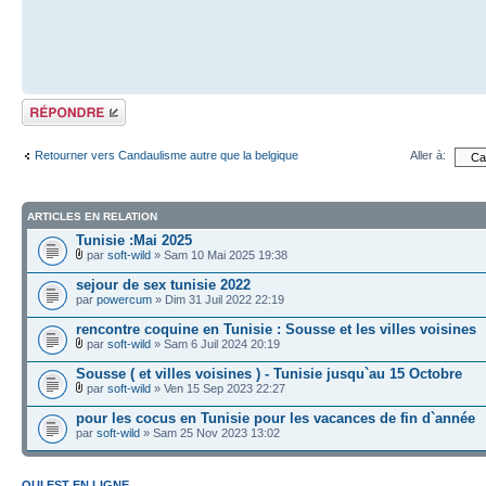
Répondre
Retourner vers Candaulisme autre que la belgique
Aller à:
ARTICLES EN RELATION
Tunisie :Mai 2025
par
soft-wild
» Sam 10 Mai 2025 19:38
sejour de sex tunisie 2022
par
powercum
» Dim 31 Juil 2022 22:19
rencontre coquine en Tunisie : Sousse et les villes voisines
par
soft-wild
» Sam 6 Juil 2024 20:19
Sousse ( et villes voisines ) - Tunisie jusqu`au 15 Octobre
par
soft-wild
» Ven 15 Sep 2023 22:27
pour les cocus en Tunisie pour les vacances de fin d`année
par
soft-wild
» Sam 25 Nov 2023 13:02
QUI EST EN LIGNE