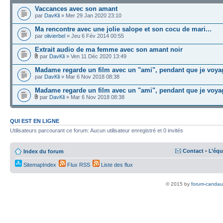
Vaccances avec son amant
par
DavKli
» Mer 29 Jan 2020 23:10
Ma rencontre avec une jolie salope et son cocu de mari...
par
olivierbel
» Jeu 6 Fév 2014 00:55
Extrait audio de ma femme avec son amant noir
par
DavKli
» Ven 11 Déc 2020 13:49
Madame regarde un film avec un "ami", pendant que je voya
par
DavKli
» Mar 6 Nov 2018 08:38
Madame regarde un film avec un "ami", pendant que je voya
par
DavKli
» Mar 6 Nov 2018 08:38
QUI EST EN LIGNE
Utilisateurs parcourant ce forum: Aucun utilisateur enregistré et 0 invités
Contact
•
L’équ
Index du forum
SitemapIndex
Flux RSS
Liste des flux
© 2015 by
forum-candau