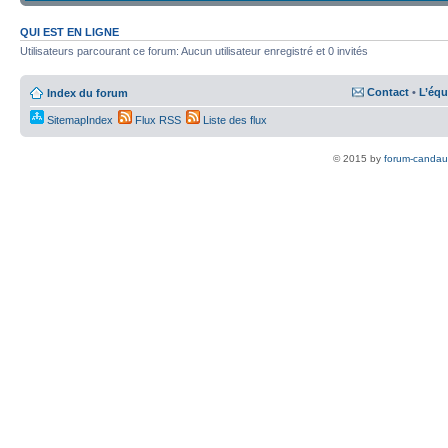
QUI EST EN LIGNE
Utilisateurs parcourant ce forum: Aucun utilisateur enregistré et 0 invités
Contact
•
L’équ
Index du forum
SitemapIndex
Flux RSS
Liste des flux
© 2015 by
forum-candau