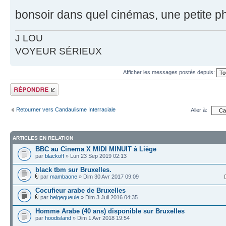
bonsoir dans quel cinémas, une petite 
J LOU
VOYEUR SÉRIEUX
Afficher les messages postés depuis:
Répondre
Retourner vers Candaulisme Interraciale
Aller à:
ARTICLES EN RELATION
BBC au Cinema X MIDI MINUIT à Liège
par
blackoff
» Lun 23 Sep 2019 02:13
black tbm sur Bruxelles.
par
mambaone
» Dim 30 Avr 2017 09:09
Cocufieur arabe de Bruxelles
par
belgegueule
» Dim 3 Juil 2016 04:35
Homme Arabe (40 ans) disponible sur Bruxelles
par
hoodisland
» Dim 1 Avr 2018 19:54