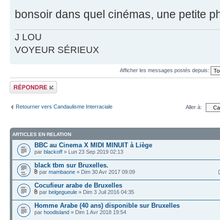
bonsoir dans quel cinémas, une petite 
J LOU
VOYEUR SÉRIEUX
Afficher les messages postés depuis:
Répondre
Retourner vers Candaulisme Interraciale
Aller à:
ARTICLES EN RELATION
BBC au Cinema X MIDI MINUIT à Liège
par
blackoff
» Lun 23 Sep 2019 02:13
black tbm sur Bruxelles.
par
mambaone
» Dim 30 Avr 2017 09:09
Cocufieur arabe de Bruxelles
par
belgegueule
» Dim 3 Juil 2016 04:35
Homme Arabe (40 ans) disponible sur Bruxelles
par
hoodisland
» Dim 1 Avr 2018 19:54