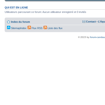
QUI EST EN LIGNE
Utilisateurs parcourant ce forum: Aucun utilisateur enregistré et 0 invités
Contact
•
L’équ
Index du forum
SitemapIndex
Flux RSS
Liste des flux
© 2015 by
forum-candau