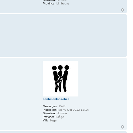
Province:
Limbourg
sentimentscaches
Messages:
1540
Inscription:
Mer 9 Oct 2013 12:14
Situation:
Homme
Province:
Liège
Ville:
liege