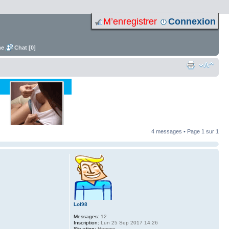
M’enregistrer
Connexion
me
Chat [0]
4 messages • Page
1
sur
1
Lol98
Messages:
12
Inscription:
Lun 25 Sep 2017 14:26
Situation:
Homme