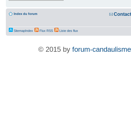
Contac
Index du forum
SitemapIndex
Flux RSS
Liste des flux
© 2015 by
forum-candaulisme