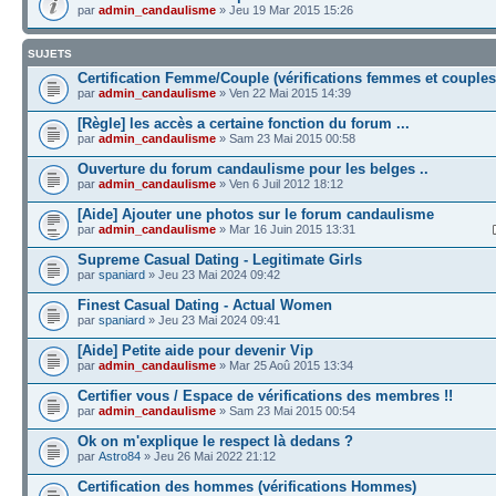
par
admin_candaulisme
» Jeu 19 Mar 2015 15:26
SUJETS
Certification Femme/Couple (vérifications femmes et couples
par
admin_candaulisme
» Ven 22 Mai 2015 14:39
[Règle] les accès a certaine fonction du forum ...
par
admin_candaulisme
» Sam 23 Mai 2015 00:58
Ouverture du forum candaulisme pour les belges ..
par
admin_candaulisme
» Ven 6 Juil 2012 18:12
[Aide] Ajouter une photos sur le forum candaulisme
par
admin_candaulisme
» Mar 16 Juin 2015 13:31
Supreme Сasual Dating - Legitimate Girls
par
spaniard
» Jeu 23 Mai 2024 09:42
Finest Сasual Dating - Actual Women
par
spaniard
» Jeu 23 Mai 2024 09:41
[Aide] Petite aide pour devenir Vip
par
admin_candaulisme
» Mar 25 Aoû 2015 13:34
Certifier vous / Espace de vérifications des membres !!
par
admin_candaulisme
» Sam 23 Mai 2015 00:54
Ok on m'explique le respect là dedans ?
par
Astro84
» Jeu 26 Mai 2022 21:12
Certification des hommes (vérifications Hommes)