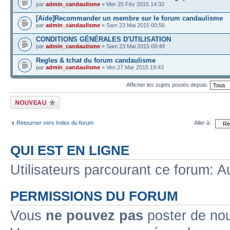
par
admin_candaulisme
» Mer 25 Fév 2015 14:32
[Aide]Recommander un membre sur le forum candaulisme
par
admin_candaulisme
» Sam 23 Mai 2015 00:56
CONDITIONS GÉNÉRALES D'UTILISATION
par
admin_candaulisme
» Sam 23 Mai 2015 00:49
Regles & tchat du forum candaulisme
par
admin_candaulisme
» Ven 27 Mar 2015 19:43
Afficher les sujets postés depuis:
Écrire un nouveau
sujet
Retourner vers Index du forum
Aller à:
QUI EST EN LIGNE
Utilisateurs parcourant ce forum: Au
PERMISSIONS DU FORUM
Vous
ne pouvez pas
poster de no