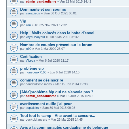
par
admin_candaulisme
» Ven 22 Mai 2015 14:42
Dominante et son soumis
par
asespieds
» Sam 30 Oct 2021 08:01
Vip
par
Yan
» Jeu 25 Nov 2021 12:32
Help ! Mails coincés dans la boîte d'envoi
par
Voyeurvoyeur
» Lun 3 Mai 2021 08:42
Nombre de couples présent sur le forum
par
jo90
» Ven 1 Mai 2020 23:07
Certification
par
Vikeva
» Mer 8 Juil 2020 21:17
problème vip
par
nousdeux7100
» Lun 6 Juil 2020 14:15
comment se désinscrire
par candaulisme mons » Mer 15 Jan 2014 12:38
[Aide]probléme Mp qui ne s'envoie pas ?
par
admin_candaulisme
» Mar 16 Juin 2015 15:49
avertissement ouille j'ai peur
par
dsplaisirs
» Sam 30 Mai 2015 09:08
Tout fout le camp - Vite avant la censure...
par cuckold anvers » Mar 26 Mai 2015 14:45
Avis a la communautés candaulisme de belgique