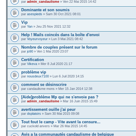
par
admin_candaulisme
» Ven 22 Mai 2015 14:42
Dominante et son soumis
par
asespieds
» Sam 30 Oct 2021 08:01
Vip
par
Yan
» Jeu 25 Nov 2021 12:32
Help ! Mails coincés dans la boîte d'envoi
par
Voyeurvoyeur
» Lun 3 Mai 2021 08:42
Nombre de couples présent sur le forum
par
jo90
» Ven 1 Mai 2020 23:07
Certification
par
Vikeva
» Mer 8 Juil 2020 21:17
problème vip
par
nousdeux7100
» Lun 6 Juil 2020 14:15
comment se désinscrire
par candaulisme mons » Mer 15 Jan 2014 12:38
[Aide]probléme Mp qui ne s'envoie pas ?
par
admin_candaulisme
» Mar 16 Juin 2015 15:49
avertissement ouille j'ai peur
par
dsplaisirs
» Sam 30 Mai 2015 09:08
Tout fout le camp - Vite avant la censure...
par cuckold anvers » Mar 26 Mai 2015 14:45
Avis a la communautés candaulisme de belgique