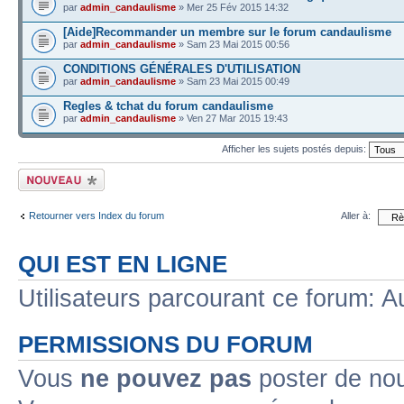
par
admin_candaulisme
» Mer 25 Fév 2015 14:32
[Aide]Recommander un membre sur le forum candaulisme
par
admin_candaulisme
» Sam 23 Mai 2015 00:56
CONDITIONS GÉNÉRALES D'UTILISATION
par
admin_candaulisme
» Sam 23 Mai 2015 00:49
Regles & tchat du forum candaulisme
par
admin_candaulisme
» Ven 27 Mar 2015 19:43
Afficher les sujets postés depuis:
Écrire un nouveau
sujet
Retourner vers Index du forum
Aller à:
QUI EST EN LIGNE
Utilisateurs parcourant ce forum: Au
PERMISSIONS DU FORUM
Vous
ne pouvez pas
poster de no