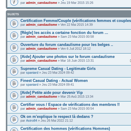
par
admin_candaulisme
» Jeu 19 Mar 2015 15:26
SUJETS
Certification Femme/Couple (vérifications femmes et couples
par
admin_candaulisme
» Ven 22 Mai 2015 14:39
[Règle] les accès a certaine fonction du forum ...
par
admin_candaulisme
» Sam 23 Mai 2015 00:58
Ouverture du forum candaulisme pour les belges ..
par
admin_candaulisme
» Ven 6 Juil 2012 18:12
[Aide] Ajouter une photos sur le forum candaulisme
par
admin_candaulisme
» Mar 16 Juin 2015 13:31
Supreme Сasual Dating - Legitimate Girls
par
spaniard
» Jeu 23 Mai 2024 09:42
Finest Сasual Dating - Actual Women
par
spaniard
» Jeu 23 Mai 2024 09:41
[Aide] Petite aide pour devenir Vip
par
admin_candaulisme
» Mar 25 Aoû 2015 13:34
Certifier vous / Espace de vérifications des membres !!
par
admin_candaulisme
» Sam 23 Mai 2015 00:54
Ok on m'explique le respect là dedans ?
par
Astro84
» Jeu 26 Mai 2022 21:12
Certification des hommes (vérifications Hommes)