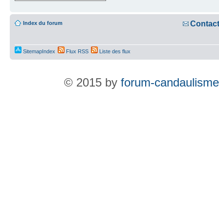
Contac
Index du forum
SitemapIndex
Flux RSS
Liste des flux
© 2015 by
forum-candaulisme