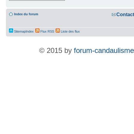
Contac
Index du forum
SitemapIndex
Flux RSS
Liste des flux
© 2015 by
forum-candaulisme