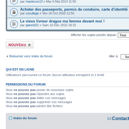
par
maslocos13
» Mar 6 Mai 2014 11:50
Acheter des passeports, permis de conduire, carte d'identité
par
coculiege
» Ven 16 Oct 2020 12:55
Le vieux livreur drague ma femme devant moi !
par
gianni321
» Sam 10 Déc 2022 18:15
Afficher les sujets postés depuis:
Écrire un nouveau
sujet
Retourner vers Index du forum
Aller à:
QUI EST EN LIGNE
Utilisateurs parcourant ce forum: Aucun utilisateur enregistré et 1 invité
PERMISSIONS DU FORUM
Vous
ne pouvez pas
poster de nouveaux sujets
Vous
ne pouvez pas
répondre aux sujets
Vous
ne pouvez pas
éditer vos messages
Vous
ne pouvez pas
supprimer vos messages
Vous
ne pouvez pas
joindre des fichiers
Contac
Index du forum