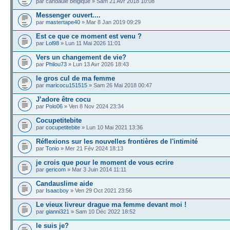
par candaule belgique » Sam 21 Avr 2018 10:08
Messenger ouvert....
par
mastertape40
» Mar 8 Jan 2019 09:29
Est ce que ce moment est venu ?
par
Lol98
» Lun 11 Mai 2026 11:01
Vers un changement de vie?
par
Philou73
» Lun 13 Avr 2026 18:43
le gros cul de ma femme
par
maricocu151515
» Sam 26 Mai 2018 00:47
J’adore être cocu
par
Polo06
» Ven 8 Nov 2024 23:34
Cocupetitebite
par
cocupetitebite
» Lun 10 Mai 2021 13:36
Réflexions sur les nouvelles frontières de l'intimité
par
Tonio
» Mer 21 Fév 2024 18:13
je crois que pour le moment de vous ecrire
par
gericom
» Mar 3 Juin 2014 11:11
Candauslime aide
par
Isaacboy
» Ven 29 Oct 2021 23:56
Le vieux livreur drague ma femme devant moi !
par
gianni321
» Sam 10 Déc 2022 18:52
le suis je?