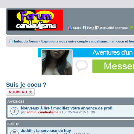
Stats
FAQ
Actualité libertine
Index du forum
‹
Exprimons nous entre couple candalisme, mari cocu et h
Suis je cocu ?
Écrire un nouveau
sujet
ANNONCES
Nouveaux à lire ! modifiez votre annonce de profil
par
admin_candaulisme
» Lun 25 Mai 2015 16:39
SUJETS
Judith , la serveuse de huy