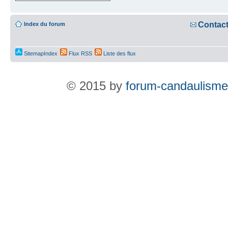
Contac
Index du forum
SitemapIndex
Flux RSS
Liste des flux
© 2015 by
forum-candaulisme