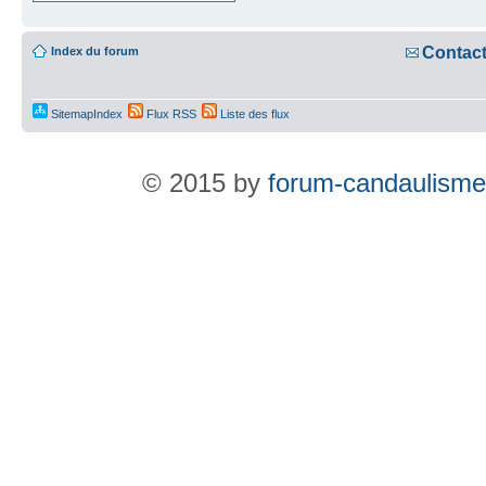
Contac
Index du forum
SitemapIndex
Flux RSS
Liste des flux
© 2015 by
forum-candaulisme