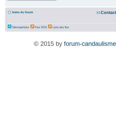
Contac
Index du forum
SitemapIndex
Flux RSS
Liste des flux
© 2015 by
forum-candaulisme