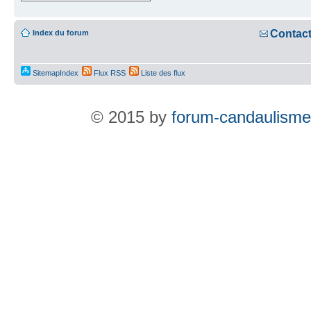
Contac
Index du forum
SitemapIndex
Flux RSS
Liste des flux
© 2015 by
forum-candaulisme