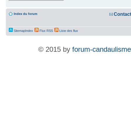
Contac
Index du forum
SitemapIndex
Flux RSS
Liste des flux
© 2015 by
forum-candaulisme