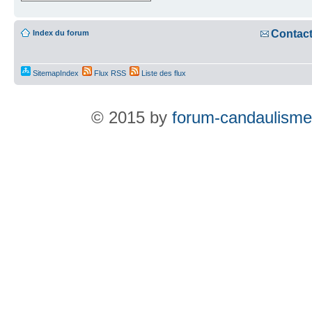
Contac
Index du forum
SitemapIndex
Flux RSS
Liste des flux
© 2015 by
forum-candaulisme