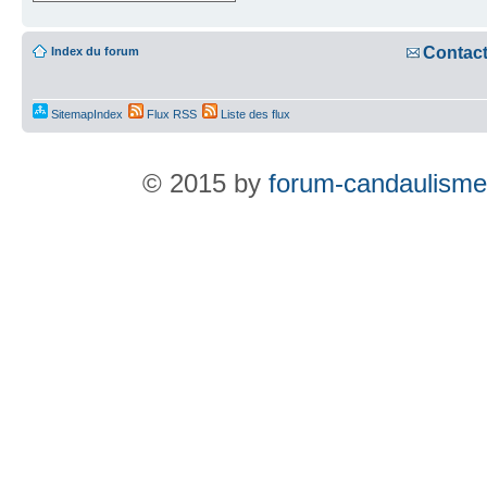
Contac
Index du forum
SitemapIndex
Flux RSS
Liste des flux
© 2015 by
forum-candaulisme