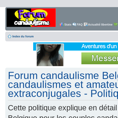
Stats
FAQ
Actualité libertine
Index du forum
Forum candaulisme Belg
candaulismes et amateu
extraconjugales - Politi
Cette politique explique en dét
Belgique pour les couples canda