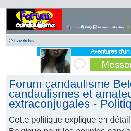
Stats
FAQ
Actualité libertine
Index du forum
Forum candaulisme Belg
candaulismes et amateu
extraconjugales - Politi
Cette politique explique en dét
Belgique pour les couples canda