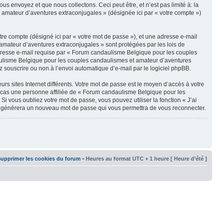
 envoyez et que nous collectons. Ceci peut être, et n’est pas limité à: la
et amateur d’aventures extraconjugales » (désignée ici par « votre compte »)
tre compte (désigné ici par « votre mot de passe »), et une adresse e-mail
amateur d’aventures extraconjugales » sont protégées par les lois de
adresse e-mail requise par « Forum candaulisme Belgique pour les couples
ndaulisme Belgique pour les couples candaulismes et amateur d’aventures
z souscrire ou non à l’envoi automatique d’e-mail par le logiciel phpBB.
rs sites Internet différents. Votre mot de passe est le moyen d’accès à votre
cas une personne affiliée de « Forum candaulisme Belgique pour les
vous oubliez votre mot de passe, vous pouvez utiliser la fonction « J’ai
pBB générera un nouveau mot de passe qui vous permettra de vous reconnecter.
upprimer les cookies du forum
• Heures au format UTC + 1 heure [ Heure d’été ]