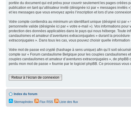
portée du document qui est prévu pour couvrir seulement les pages créées par
publication en tant qu’utilisateur invité (désignée ici par « messages invité
et les messages que vous envoyez après l’inscription et lors d’une connexion
Votre compte contiendra au minimum un identifiant unique (désigné ici par « v
personnelle valide (désignée ici par « votre e-mail »). Vos informations po
protection des données applicables dans le pays qui nous héberge. Toute inf
candaulismes et amateur d’aventures extraconjugales » durant la procédure d’
extraconjugales ». Dans tous les cas, vous pouvez choisir quelle information 
Votre mot de passe est crypté (hashage à sens unique) afin qu’il soit sécuris
compte sur « Forum candaulisme Belgique pour les couples candaulismes et 
couples candaulismes et amateur d’aventures extraconjugales », de phpBB ou 
perdu mon mot de passe » fournie par le logiciel phpBB. Ce processus vous d
Retour à l’écran de connexion
Index du forum
SitemapIndex
Flux RSS
Liste des flux