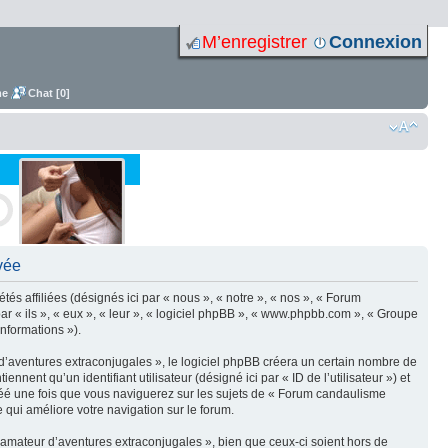
M’enregistrer
Connexion
me
Chat [0]
vée
 affiliées (désignés ici par « nous », « notre », « nos », « Forum
 « ils », « eux », « leur », « logiciel phpBB », « www.phpbb.com », « Groupe
informations »).
’aventures extraconjugales », le logiciel phpBB créera un certain nombre de
nnent qu’un identifiant utilisateur (désigné ici par « ID de l’utilisateur ») et
 créé une fois que vous naviguerez sur les sujets de « Forum candaulisme
 qui améliore votre navigation sur le forum.
mateur d’aventures extraconjugales », bien que ceux-ci soient hors de