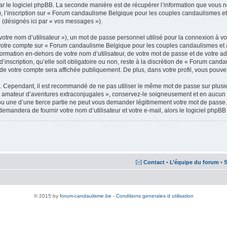
 le logiciel phpBB. La seconde manière est de récupérer l’information que vous nous
s »), l’inscription sur « Forum candaulisme Belgique pour les couples candaulismes 
 (désignés ici par « vos messages »).
otre nom d’utilisateur »), un mot de passe personnel utilisé pour la connexion à vo
ur votre compte sur « Forum candaulisme Belgique pour les couples candaulismes et 
ormation en-dehors de votre nom d’utilisateur, de votre mot de passe et de votre 
inscription, qu’elle soit obligatoire ou non, reste à la discrétion de « Forum ca
de votre compte sera affichée publiquement. De plus, dans votre profil, vous pouve
é. Cependant, il est recommandé de ne pas utiliser le même mot de passe sur plusieu
amateur d’aventures extraconjugales », conservez-le soigneusement et en aucun 
une d’une tierce partie ne peut vous demander légitimement votre mot de passe. Si 
emandera de fournir votre nom d’utilisateur et votre e-mail, alors le logiciel ph
Contact
•
L’équipe du forum
•
S
© 2015 by
forum-candaulisme.be
-
Conditions generales d utilisation