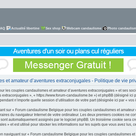
FAQ
Actualité libertine
Sex shop
Webcam candaulisme
Photo candaulis
et amateur d’aventures extraconjugales - Politique de vie pri
 les couples candaulismes et amateur d’aventures extraconjugales » et ses sociétés
xtraconjugales », « https://www.forum-candaulisme.be ») et phpBB (désigné ici par
endant n’importe quelle session d’utilisation de votre part (désignée ici par « vos 
ant sur « Forum candaulisme Belgique pour les couples candaulismes et amateur d
raires du navigateur Internet de votre ordinateur. Les deux premiers cookies ne contie
vous sont automatiquement assignés par le logiciel phpBB. Un troisième cookie sera
 » et est utilisé pour stocker les informations sur les sujets que vous avez lus, ce
n naviguant sur « Forum candaulisme Belgique pour les couples candaulismes et a