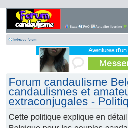
Stats
FAQ
Actualité libertine
Index du forum
Forum candaulisme Belg
candaulismes et amateu
extraconjugales - Politi
Cette politique explique en dét
Belgique pour les couples canda