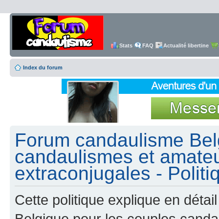
Stats
FAQ
Actualité libertine
Index du forum
Forum candaulisme Belg
candaulismes et amateu
extraconjugales - Politi
Cette politique explique en dét
Belgique pour les couples canda