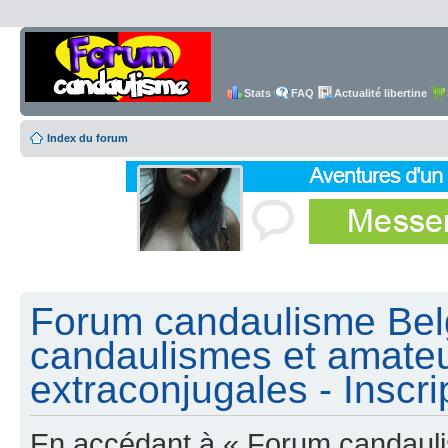
Stats
FAQ
Actualité libertine
Index du forum
Forum candaulisme Belg
candaulismes et amateu
extraconjugales - Inscri
En accédant à « Forum candauli